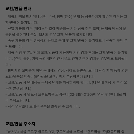
교환/반품 안내
- 제품의 택을 떼시거나 세탁, 수선, 담배(향수) 냄새 등 상품가치가 훼손된 경우는 교
환/반품이 불가합니다.
- 신발 제품의 경우 (케이스가 같이 배송되는 기타 상품 전부 포함)는 제품 박스에 운
송장을 붙이거나 분실, 훼손의 경우 교환, 반품이 불가합니다.
- 속옷 제품의 경우 위생상의 문제로 구매 후 교환/반품이 불가하오니 신중한 구매 부
탁드립니다.
- 제품 수령 후 7일 안에 교환/반품이 가능하며 기간 경과 후에는 교환/반품이 불가합
니다. (건강, 출장, 여행 등의 개인적인 사유로 인해 기간이 경과된 경우에도 포함됩니
다.)
- 판매자의 오배송이 아닌 구매자의 변심, 사이즈 불만족, 모니터 색상 차이 등에 의한
교환/반품은 배송비(6천원)을 고객님께서 부담하셔야 합니다.
- 교환/반품 시 택배사는 우체국 택배를 이용하셔야 합니다. (타 택배 이용 시 추가 요
금이 발생됩니다.)
- 교환/반품 시 반드시 브랜드빅몰 고객센터(02-3151-0130)에 연락 후 안내대로 처
리 부탁드립니다.
- 사전 연락없이 보내신 물품은 반송될 수 있습니다.
교환/반품 주소지
(08365) 서울 구로구 금오로 931, 구로우체국 소포실 브랜드빅몰 (주)더블트리 앞