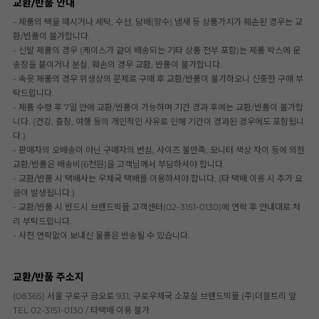
교환/반품 안내
- 제품의 택을 떼시거나 세탁, 수선, 담배(향수) 냄새 등 상품가치가 훼손된 경우는 교
환/반품이 불가합니다.
- 신발 제품의 경우 (케이스가 같이 배송되는 기타 상품 전부 포함)는 제품 박스에 운
송장을 붙이거나 분실, 훼손의 경우 교환, 반품이 불가합니다.
- 속옷 제품의 경우 위생상의 문제로 구매 후 교환/반품이 불가하오니 신중한 구매 부
탁드립니다.
- 제품 수령 후 7일 안에 교환/반품이 가능하며 기간 경과 후에는 교환/반품이 불가합
니다. (건강, 출장, 여행 등의 개인적인 사유로 인해 기간이 경과된 경우에도 포함됩니
다.)
- 판매자의 오배송이 아닌 구매자의 변심, 사이즈 불만족, 모니터 색상 차이 등에 의한
교환/반품은 배송비(6천원)을 고객님께서 부담하셔야 합니다.
- 교환/반품 시 택배사는 우체국 택배를 이용하셔야 합니다. (타 택배 이용 시 추가 요
금이 발생됩니다.)
- 교환/반품 시 반드시 브랜드빅몰 고객센터(02-3151-0130)에 연락 후 안내대로 처
리 부탁드립니다.
- 사전 연락없이 보내신 물품은 반송될 수 있습니다.
교환/반품 주소지
(08365) 서울 구로구 금오로 931, 구로우체국 소포실 브랜드빅몰 (주)더블트리 앞
TEL 02-3151-0130 / 타택배 이용 불가