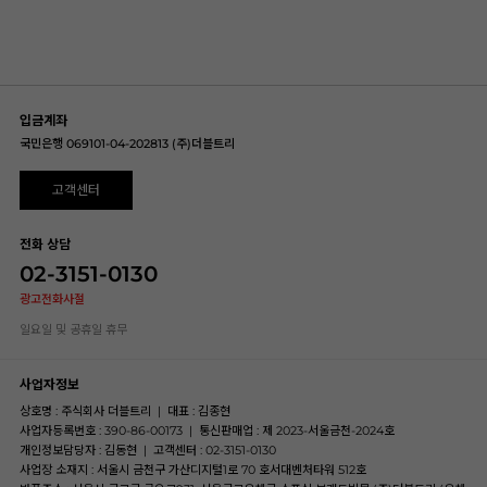
입금계좌
국민은행 069101-04-202813 (주)더블트리
고객센터
전화 상담
02-3151-0130
광고전화사절
일요일 및 공휴일 휴무
사업자정보
상호명 : 주식회사 더블트리
|
대표 : 김종현
사업자등록번호 : 390-86-00173
|
통신판매업 : 제 2023-서울금천-2024호
개인정보담당자 : 김동현
|
고객센터 : 02-3151-0130
사업장 소재지 : 서울시 금천구 가산디지털1로 70 호서대벤처타워 512호