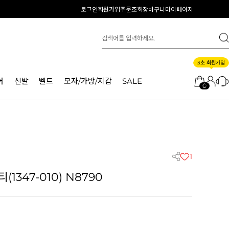
로그인
회원가입
주문조회
장바구니
마이페이지
3초 회원가입
어
신발
벨트
모자/가방/지갑
SALE
0
1
1347-010) N8790