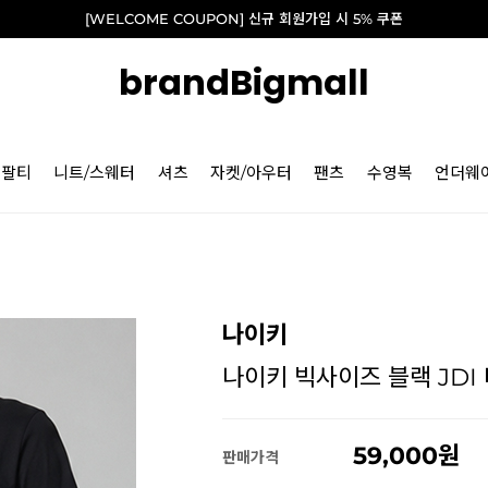
[WELCOME COUPON] 신규 회원가입 시 5% 쿠폰
brandBigmall
긴팔티
니트/스웨터
셔츠
자켓/아우터
팬츠
수영복
언더웨
나이키
나이키 빅사이즈 블랙 JDI 티(
59,000
판매가격