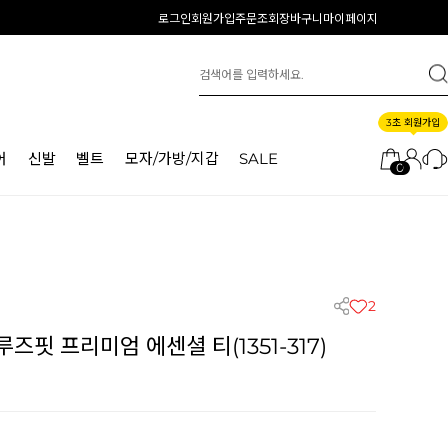
로그인
회원가입
주문조회
장바구니
마이페이지
3초 회원가입
어
신발
벨트
모자/가방/지갑
SALE
0
2
핏 프리미엄 에센셜 티(1351-317)