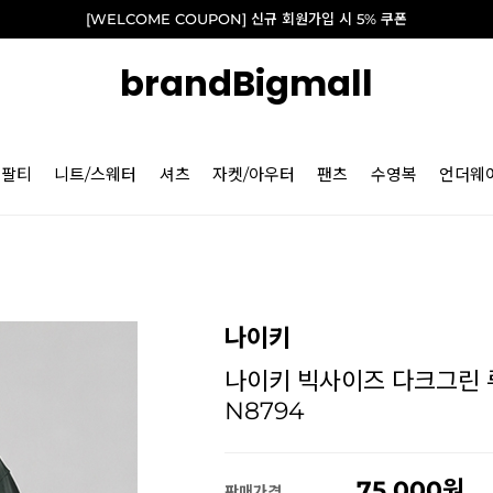
[WELCOME COUPON] 신규 회원가입 시 5% 쿠폰
brandBigmall
긴팔티
니트/스웨터
셔츠
자켓/아우터
팬츠
수영복
언더웨
나이키
나이키 빅사이즈 다크그린 루즈
N8794
75,000
판매가격