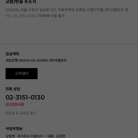
교환/반품 주소지
(08365) 서울 구로구 금오로 931, 구로우체국 소포실 브랜드빅몰 (주)더블트리 앞
TEL 02-3151-0130 / 타택배 이용 불가
입금계좌
국민은행 069101-04-202813 (주)더블트리
고객센터
전화 상담
02-3151-0130
광고전화사절
일요일 및 공휴일 휴무
사업자정보
상호명 : 주식회사 더블트리
|
대표 : 김종현