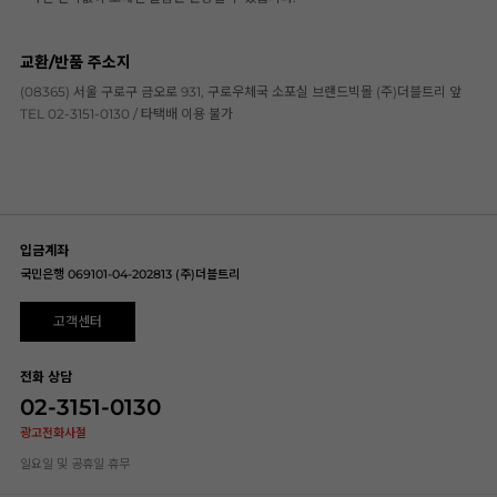
교환/반품 주소지
(08365) 서울 구로구 금오로 931, 구로우체국 소포실 브랜드빅몰 (주)더블트리 앞
TEL 02-3151-0130 / 타택배 이용 불가
입금계좌
국민은행 069101-04-202813 (주)더블트리
고객센터
전화 상담
02-3151-0130
광고전화사절
일요일 및 공휴일 휴무