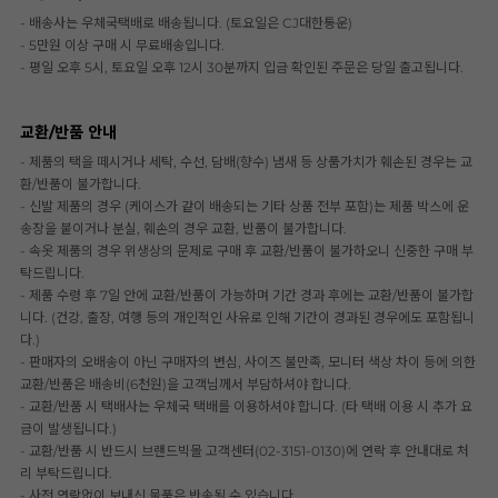
- 배송사는 우체국택배로 배송됩니다. (토요일은 CJ대한통운)
- 5만원 이상 구매 시 무료배송입니다.
- 평일 오후 5시, 토요일 오후 12시 30분까지 입금 확인된 주문은 당일 출고됩니다.
교환/반품 안내
- 제품의 택을 떼시거나 세탁, 수선, 담배(향수) 냄새 등 상품가치가 훼손된 경우는 교
환/반품이 불가합니다.
- 신발 제품의 경우 (케이스가 같이 배송되는 기타 상품 전부 포함)는 제품 박스에 운
송장을 붙이거나 분실, 훼손의 경우 교환, 반품이 불가합니다.
- 속옷 제품의 경우 위생상의 문제로 구매 후 교환/반품이 불가하오니 신중한 구매 부
탁드립니다.
- 제품 수령 후 7일 안에 교환/반품이 가능하며 기간 경과 후에는 교환/반품이 불가합
니다. (건강, 출장, 여행 등의 개인적인 사유로 인해 기간이 경과된 경우에도 포함됩니
다.)
- 판매자의 오배송이 아닌 구매자의 변심, 사이즈 불만족, 모니터 색상 차이 등에 의한
교환/반품은 배송비(6천원)을 고객님께서 부담하셔야 합니다.
- 교환/반품 시 택배사는 우체국 택배를 이용하셔야 합니다. (타 택배 이용 시 추가 요
금이 발생됩니다.)
- 교환/반품 시 반드시 브랜드빅몰 고객센터(02-3151-0130)에 연락 후 안내대로 처
리 부탁드립니다.
- 사전 연락없이 보내신 물품은 반송될 수 있습니다.