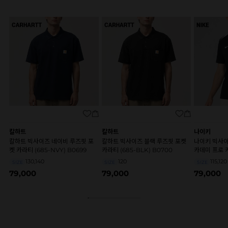
칼하트
칼하트
나이키
칼하트 빅사이즈 네이비 루즈핏 포
칼하트 빅사이즈 블랙 루즈핏 포켓
나이키 빅사이
켓 카라티 (685-NVY) B0699
카라티 (685-BLK) B0700
카데미 프로 카
N8923
130,140
120
115,120
SIZE
SIZE
SIZE
79,000
79,000
79,000