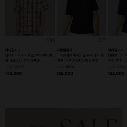
타미힐피거
타미힐피거
타미힐피거
타미힐피거 빅사이즈 멀티 린넨 반
타미힐피거 빅사이즈 블랙 베이직
타미힐피거 
팔 셔츠(324-971) B1129
메쉬 카라티(881-001) B1128
메쉬 카라티(88
120,130
115,120
115,120
SIZE
SIZE
SIZE
145,000
125,000
125,000