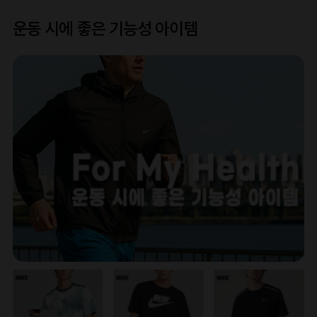
운동 시에 좋은 기능성 아이템