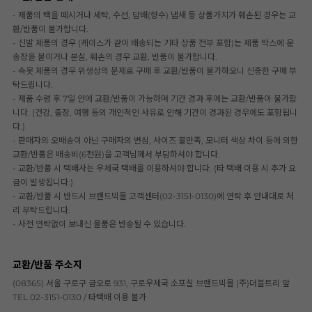
- 제품의 택을 떼시거나 세탁, 수선, 담배(향수) 냄새 등 상품가치가 훼손된 경우는 교
환/반품이 불가합니다.
- 신발 제품의 경우 (케이스가 같이 배송되는 기타 상품 전부 포함)는 제품 박스에 운
송장을 붙이거나 분실, 훼손의 경우 교환, 반품이 불가합니다.
- 속옷 제품의 경우 위생상의 문제로 구매 후 교환/반품이 불가하오니 신중한 구매 부
탁드립니다.
- 제품 수령 후 7일 안에 교환/반품이 가능하며 기간 경과 후에는 교환/반품이 불가합
니다. (건강, 출장, 여행 등의 개인적인 사유로 인해 기간이 경과된 경우에도 포함됩니
다.)
- 판매자의 오배송이 아닌 구매자의 변심, 사이즈 불만족, 모니터 색상 차이 등에 의한
교환/반품은 배송비(6천원)을 고객님께서 부담하셔야 합니다.
- 교환/반품 시 택배사는 우체국 택배를 이용하셔야 합니다. (타 택배 이용 시 추가 요
금이 발생됩니다.)
- 교환/반품 시 반드시 브랜드빅몰 고객센터(02-3151-0130)에 연락 후 안내대로 처
리 부탁드립니다.
- 사전 연락없이 보내신 물품은 반송될 수 있습니다.
교환/반품 주소지
(08365) 서울 구로구 금오로 931, 구로우체국 소포실 브랜드빅몰 (주)더블트리 앞
TEL 02-3151-0130 / 타택배 이용 불가