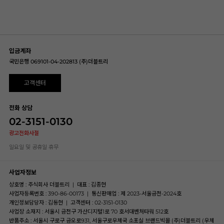
입금계좌
국민은행 069101-04-202813 (주)더블트리
고객센터
전화 상담
02-3151-0130
광고전화사절
일요일 및 공휴일 휴무
사업자정보
상호명 : 주식회사 더블트리
|
대표 : 김종현
사업자등록번호 : 390-86-00173
|
통신판매업 : 제 2023-서울금천-2024호
개인정보담당자 : 김동현
|
고객센터 : 02-3151-0130
사업장 소재지 : 서울시 금천구 가산디지털1로 70 호서대벤처타워 512호
반품주소 : 서울시 구로구 금오로931, 서울구로우체국 소포실 브랜드빅몰 (주)더블트리 (우체