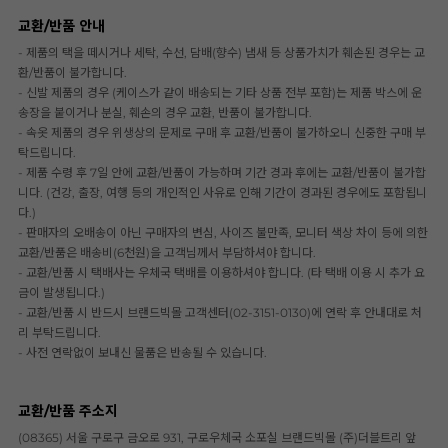
교환/반품 안내
- 제품의 택을 떼시거나 세탁, 수선, 담배(향수) 냄새 등 상품가치가 훼손된 경우는 교
환/반품이 불가합니다.
- 신발 제품의 경우 (케이스가 같이 배송되는 기타 상품 전부 포함)는 제품 박스에 운
송장을 붙이거나 분실, 훼손의 경우 교환, 반품이 불가합니다.
- 속옷 제품의 경우 위생상의 문제로 구매 후 교환/반품이 불가하오니 신중한 구매 부
탁드립니다.
- 제품 수령 후 7일 안에 교환/반품이 가능하며 기간 경과 후에는 교환/반품이 불가합
니다. (건강, 출장, 여행 등의 개인적인 사유로 인해 기간이 경과된 경우에도 포함됩니
다.)
- 판매자의 오배송이 아닌 구매자의 변심, 사이즈 불만족, 모니터 색상 차이 등에 의한
교환/반품은 배송비(6천원)을 고객님께서 부담하셔야 합니다.
- 교환/반품 시 택배사는 우체국 택배를 이용하셔야 합니다. (타 택배 이용 시 추가 요
금이 발생됩니다.)
- 교환/반품 시 반드시 브랜드빅몰 고객센터(02-3151-0130)에 연락 후 안내대로 처
리 부탁드립니다.
- 사전 연락없이 보내신 물품은 반송될 수 있습니다.
교환/반품 주소지
(08365) 서울 구로구 금오로 931, 구로우체국 소포실 브랜드빅몰 (주)더블트리 앞