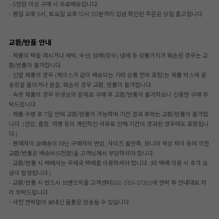
- 5만원 이상 구매 시 무료배송입니다.
- 평일 오후 5시, 토요일 오후 12시 30분까지 입금 확인된 주문은 당일 출고됩니다.
교환/반품 안내
- 제품의 택을 떼시거나 세탁, 수선, 담배(향수) 냄새 등 상품가치가 훼손된 경우는 교
환/반품이 불가합니다.
- 신발 제품의 경우 (케이스가 같이 배송되는 기타 상품 전부 포함)는 제품 박스에 운
송장을 붙이거나 분실, 훼손의 경우 교환, 반품이 불가합니다.
- 속옷 제품의 경우 위생상의 문제로 구매 후 교환/반품이 불가하오니 신중한 구매 부
탁드립니다.
- 제품 수령 후 7일 안에 교환/반품이 가능하며 기간 경과 후에는 교환/반품이 불가합
니다. (건강, 출장, 여행 등의 개인적인 사유로 인해 기간이 경과된 경우에도 포함됩니
다.)
- 판매자의 오배송이 아닌 구매자의 변심, 사이즈 불만족, 모니터 색상 차이 등에 의한
교환/반품은 배송비(6천원)을 고객님께서 부담하셔야 합니다.
- 교환/반품 시 택배사는 우체국 택배를 이용하셔야 합니다. (타 택배 이용 시 추가 요
금이 발생됩니다.)
- 교환/반품 시 반드시 브랜드빅몰 고객센터(02-3151-0130)에 연락 후 안내대로 처
리 부탁드립니다.
- 사전 연락없이 보내신 물품은 반송될 수 있습니다.