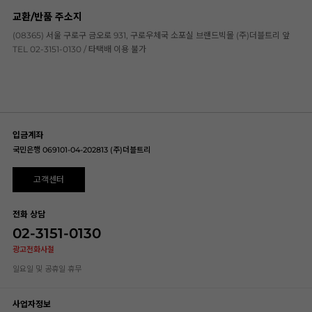
교환/반품 주소지
(08365) 서울 구로구 금오로 931, 구로우체국 소포실 브랜드빅몰 (주)더블트리 앞
TEL 02-3151-0130 / 타택배 이용 불가
입금계좌
국민은행 069101-04-202813 (주)더블트리
고객센터
전화 상담
02-3151-0130
광고전화사절
일요일 및 공휴일 휴무
사업자정보