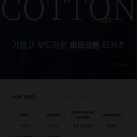
3
/
10
TOP 브랜드
스포츠
캐주얼
골프
럭셔리
POLO RALPH
NIKE
ADIDAS
CARHARTT
LAUREN
나이키
아디다스
폴로 랄프로렌
칼하트