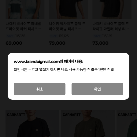
나이키 빅사이즈 미네랄
나이키 빅사이즈 블랙 드
나이키 빅사이즈 블랙 드
드라이핏 싸커 티셔츠
라이핏 러닝 티셔츠
라이핏 마일러 러닝 티셔
(2549-382) N8903
(9475-010) N8902
츠(2082-010) N8901
115,135
115,125
115,125
SIZE
SIZE
SIZE
69,000
79,000
73,000
www.brandbigmall.com의 페이지 내용:
확인버튼 누르고 앱설치 하시면 바로 사용 가능한 적립금 1천원 적립
반팔 크루넥 티셔츠
취소
확인