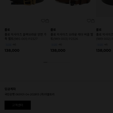
폴로
폴로
폴로
폴로 빅사이즈 블랙브라운 양면 가
폴로 빅사이즈 브라운 레더 버클 벨
폴로 빅사이즈
죽 벨트(985-001) P2327
트(989-003) P2326
(989-002) 
46
46
46
SIZE
SIZE
SIZE
138,000
138,000
138,000
입금계좌
국민은행 069101-04-202813 (주)더블트리
고객센터