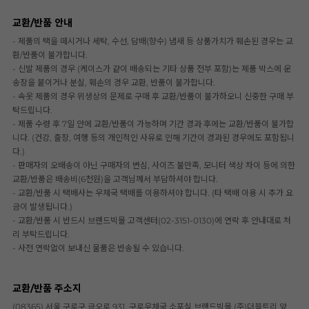
교환/반품 안내
- 제품의 택을 떼시거나 세탁, 수선, 담배(향수) 냄새 등 상품가치가 훼손된 경우는 교
환/반품이 불가합니다.
- 신발 제품의 경우 (케이스가 같이 배송되는 기타 상품 전부 포함)는 제품 박스에 운
송장을 붙이거나 분실, 훼손의 경우 교환, 반품이 불가합니다.
- 속옷 제품의 경우 위생상의 문제로 구매 후 교환/반품이 불가하오니 신중한 구매 부
탁드립니다.
- 제품 수령 후 7일 안에 교환/반품이 가능하며 기간 경과 후에는 교환/반품이 불가합
니다. (건강, 출장, 여행 등의 개인적인 사유로 인해 기간이 경과된 경우에도 포함됩니
다.)
- 판매자의 오배송이 아닌 구매자의 변심, 사이즈 불만족, 모니터 색상 차이 등에 의한
교환/반품은 배송비(6천원)을 고객님께서 부담하셔야 합니다.
- 교환/반품 시 택배사는 우체국 택배를 이용하셔야 합니다. (타 택배 이용 시 추가 요
금이 발생됩니다.)
- 교환/반품 시 반드시 브랜드빅몰 고객센터(02-3151-0130)에 연락 후 안내대로 처
리 부탁드립니다.
- 사전 연락없이 보내신 물품은 반송될 수 있습니다.
교환/반품 주소지
(08365) 서울 구로구 금오로 931, 구로우체국 소포실 브랜드빅몰 (주)더블트리 앞