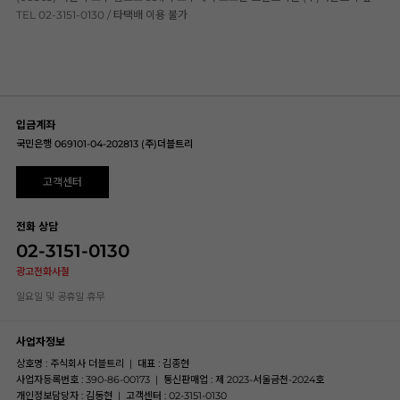
TEL 02-3151-0130 / 타택배 이용 불가
입금계좌
국민은행 069101-04-202813 (주)더블트리
고객센터
전화 상담
02-3151-0130
광고전화사절
일요일 및 공휴일 휴무
사업자정보
상호명 : 주식회사 더블트리
|
대표 : 김종현
사업자등록번호 : 390-86-00173
|
통신판매업 : 제 2023-서울금천-2024호
개인정보담당자 : 김동현
|
고객센터 : 02-3151-0130