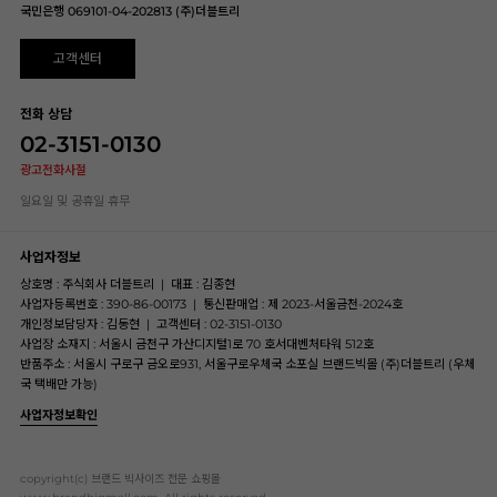
국민은행 069101-04-202813 (주)더블트리
고객센터
전화 상담
02-3151-0130
광고전화사절
일요일 및 공휴일 휴무
사업자정보
상호명 : 주식회사 더블트리
|
대표 : 김종현
사업자등록번호 : 390-86-00173
|
통신판매업 : 제 2023-서울금천-2024호
개인정보담당자 : 김동현
|
고객센터 : 02-3151-0130
사업장 소재지 : 서울시 금천구 가산디지털1로 70 호서대벤처타워 512호
반품주소 : 서울시 구로구 금오로931, 서울구로우체국 소포실 브랜드빅몰 (주)더블트리 (우체
국 택배만 가능)
사업자정보확인
copyright(c) 브랜드 빅사이즈 전문 쇼핑몰