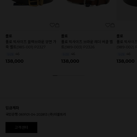
폴로
폴로
폴로
폴로 빅사이즈 블랙브라운 양면 가
폴로 빅사이즈 브라운 레더 버클 벨
폴로 빅사이즈
죽 벨트(985-001) P2327
트(989-003) P2326
(989-002) 
46
46
46
SIZE
SIZE
SIZE
138,000
138,000
138,000
입금계좌
국민은행 069101-04-202813 (주)더블트리
고객센터