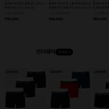
칼하트 빅사이즈 블랙 포스 피닉스
칼하트 빅사이즈 스톤 라이트웨이트
칼하트 빅사
자켓(782-N04) B1048
워터프루프 자켓(751-B83) B1047
트 워터프루프 
B1046
115,120,130
115,120,130
115,120
SIZE
SIZE
SIZE
178,000
185,000
185,000
언더웨어