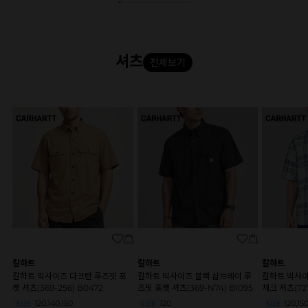
셔츠
칼하트
칼하트
칼하트
칼하트 빅사이즈 다크탄 루즈핏 포
칼하트 빅사이즈 블랙 샴브레이 루
칼하트 빅사이
켓 셔츠(369-256) B0472
즈핏 포켓 셔츠(369-N74) B1095
체크 셔츠(727
120,140,150
120
120,15
SIZE
SIZE
SIZE