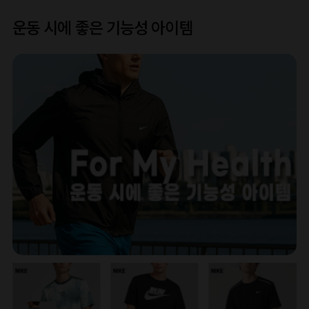
운동 시에 좋은 기능성 아이템