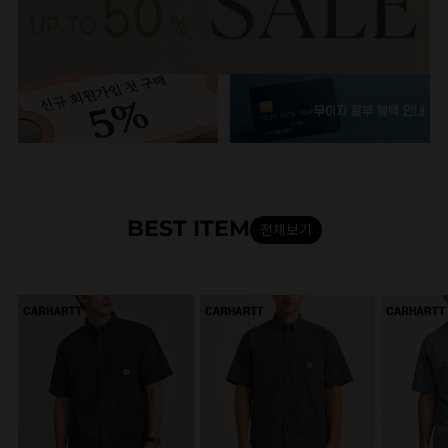
BEST ITEM