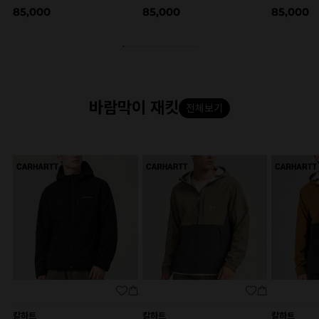
85,000
85,000
85,000
바람막이 재킷
칼하트
칼하트
칼하트