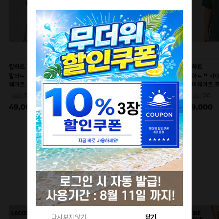
칼하트
칼하트
칼하트
칼하트 빅사이즈 블랙 루즈핏 헤비
칼하트 빅사이즈 올리브 루즈핏 헤
칼하트 빅사
웨이트 포켓 티(K87-BLK) B1100
비웨이트 포켓 티(K87-DOV)
헤비웨이트 포켓
B1099
B0828
120
130,140,150
120
SIZE
SIZE
SIZE
49,000
49,000
49,000
골프웨어
다시 보지 않기
닫기