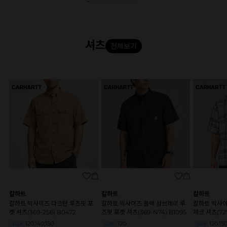
셔츠
칼하트
칼하트
칼하트
칼하트 빅사이즈 다크탄 루즈핏 포
칼하트 빅사이즈 블랙 샴브레이 루
칼하트 빅사이
켓 셔츠(369-256) B0472
즈핏 포켓 셔츠(369-N74) B1095
체크 셔츠(727
120,140,150
120
120,15
SIZE
SIZE
SIZE