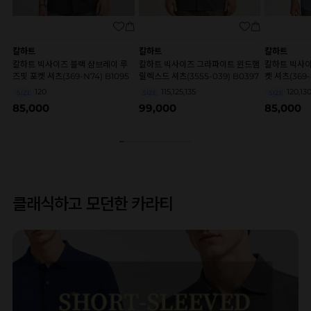
칼하트
칼하트
칼하트
칼하트 빅사이즈 블랙 샴브레이 루
칼하트 빅사이즈 그라파이트 윈드햄
칼하트 빅사이
즈핏 포켓 셔츠(369-N74) B1095
릴렉스드 셔츠(3555-039) B0397
켓 셔츠(369-
120
115,125,135
120,13
SIZE
SIZE
SIZE
85,000
99,000
85,000
클래식하고 모던한 카라티