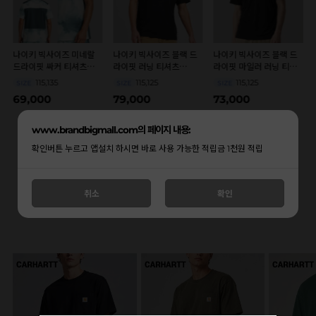
나이키 빅사이즈 미네랄
나이키 빅사이즈 블랙 드
나이키 빅사이즈 블랙 드
드라이핏 싸커 티셔츠
라이핏 러닝 티셔츠
라이핏 마일러 러닝 티셔
(2549-382) N8903
(9475-010) N8902
츠(2082-010) N8901
115,135
115,125
115,125
SIZE
SIZE
SIZE
69,000
79,000
73,000
www.brandbigmall.com의 페이지 내용:
확인버튼 누르고 앱설치 하시면 바로 사용 가능한 적립금 1천원 적립
취소
확인
반팔 크루넥 티셔츠