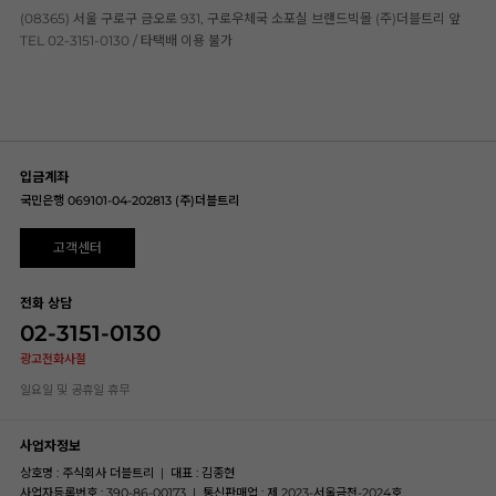
(08365) 서울 구로구 금오로 931, 구로우체국 소포실 브랜드빅몰 (주)더블트리 앞
TEL 02-3151-0130 / 타택배 이용 불가
입금계좌
국민은행 069101-04-202813 (주)더블트리
고객센터
전화 상담
02-3151-0130
광고전화사절
일요일 및 공휴일 휴무
사업자정보
상호명 : 주식회사 더블트리
|
대표 : 김종현
사업자등록번호 : 390-86-00173
|
통신판매업 : 제 2023-서울금천-2024호