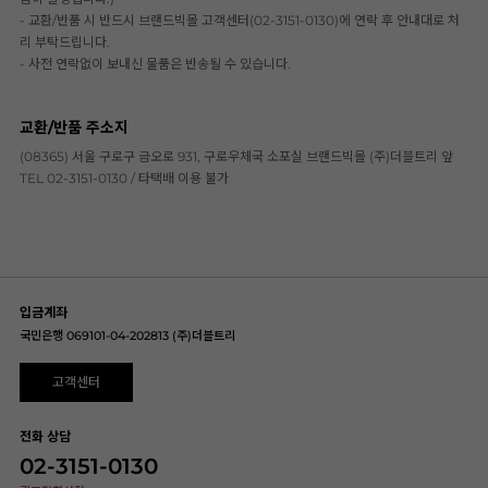
- 교환/반품 시 반드시 브랜드빅몰 고객센터(02-3151-0130)에 연락 후 안내대로 처
리 부탁드립니다.
- 사전 연락없이 보내신 물품은 반송될 수 있습니다.
교환/반품 주소지
(08365) 서울 구로구 금오로 931, 구로우체국 소포실 브랜드빅몰 (주)더블트리 앞
TEL 02-3151-0130 / 타택배 이용 불가
입금계좌
국민은행 069101-04-202813 (주)더블트리
고객센터
전화 상담
02-3151-0130