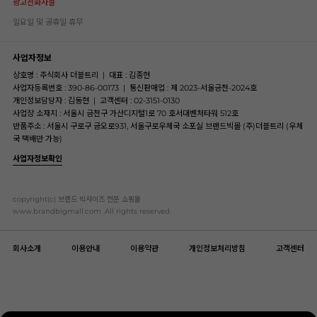
광고전화사절
일요일 및 공휴일 휴무
사업자정보
상호명 : 주식회사 더블트리
|
대표 : 김종현
사업자등록번호 : 390-86-00173
|
통신판매업 : 제 2023-서울금천-2024호
개인정보담당자 : 김동현
|
고객센터 : 02-3151-0130
사업장 소재지 : 서울시 금천구 가산디지털1로 70 호서대벤처타워 512호
반품주소 : 서울시 구로구 금오로931, 서울구로우체국 소포실 브랜드빅몰 (주)더블트리 (우체
국 택배만 가능)
사업자정보확인
copyright(c) 브랜드 빅사이즈 전문 쇼핑몰
www.brandbigmall.com .All rights reserved.
회사소개
이용안내
이용약관
개인정보처리방침
고객센터