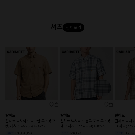
셔츠
칼하트
칼하트
칼하트
칼하트 빅사이즈 다크탄 루즈핏 포
칼하트 빅사이즈 블루 포트 루즈핏
칼하트 빅사이
켓 셔츠(369-256) B0472
체크 셔츠(7273-HS1) B1094
크 셔츠(7272
120,140,150
120,150
115,125
SIZE
SIZE
SIZE