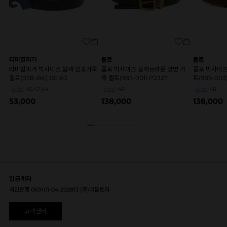
타미힐피거
폴로
폴로
타미힐피거 빅사이즈 블랙 인조가죽
폴로 빅사이즈 블랙브라운 양면 가
폴로 빅사이즈
벨트(038-BK) B0160
죽 벨트(985-001) P2327
트(989-003
40,42,44
46
46
SIZE
SIZE
SIZE
53,000
138,000
138,000
입금계좌
국민은행 069101-04-202813 (주)더블트리
고객센터