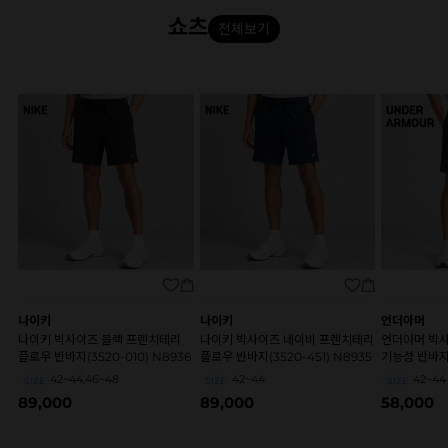
쇼츠
나이키
나이키
언더아머
나이키 빅사이즈 블랙 프렌치테리
나이키 빅사이즈 네이비 프렌치테리
언더아머 빅사
플로우 반바지(3520-010) N8936
플로우 반바지(3520-451) N8935
기능성 반바지(
42~44,46~48
42~44
42~44
SIZE
SIZE
SIZE
89,000
89,000
58,000