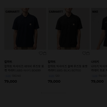
칼하트
칼하트
나이키
칼하트 빅사이즈 네이비 루즈핏 포
칼하트 빅사이즈 블랙 루즈핏 포켓
나이키 빅사이
켓 카라티 (685-NVY) B0699
카라티 (685-BLK) B0700
카데미 프로 카
N8923
130,140
120
115,120
SIZE
SIZE
SIZE
79,000
79,000
79,000