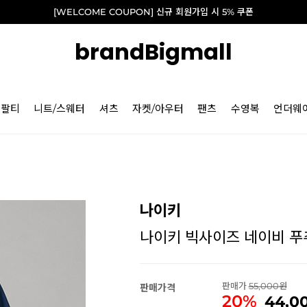
[WELCOME COUPON] 신규 회원가입 시 5% 쿠폰
brandBigmall
긴팔티
니트/스웨터
셔츠
자켓/아우터
팬츠
수영복
언더웨
나이키
나이키 빅사이즈 네이비 푸츄라
판매가
55,000
판매가격
20%
44,0