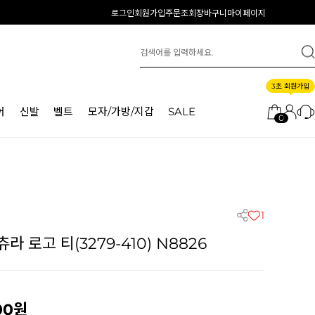
로그인
회원가입
주문조회
장바구니
마이페이지
3초 회원가입
어
신발
벨트
모자/가방/지갑
SALE
0
1
 로고 티(3279-410) N8826
00