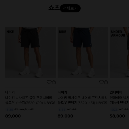
쇼츠
나이키
나이키
언더아머
나이키 빅사이즈 블랙 프렌치테리
나이키 빅사이즈 네이비 프렌치테리
언더아머 빅사
플로우 반바지(3520-010) N8936
플로우 반바지(3520-451) N8935
기능성 반바지(
42~44,46~48
42~44
42~44
SIZE
SIZE
SIZE
89,000
89,000
58,000