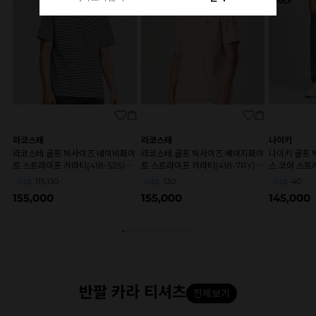
라코스테
라코스테
나이키
라코스테 골프 빅사이즈 네이비화이
라코스테 골프 빅사이즈 베이지화이
나이키 골프 
트 스트라이프 카라티(418-525)
트 스트라이프 카라티(418-7RY)
스 코어 스트레
B0983
B0982
N8849
115,130
130
40
SIZE
SIZE
SIZE
155,000
155,000
145,000
반팔 카라 티셔츠