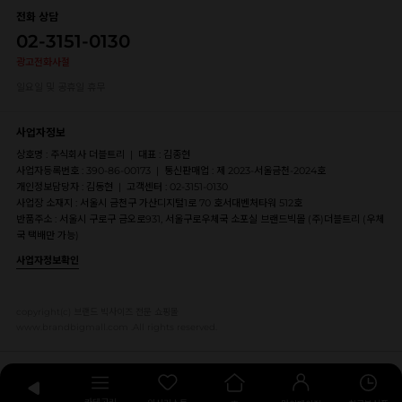
전화 상담
02-3151-0130
광고전화사절
일요일 및 공휴일 휴무
사업자정보
상호명 : 주식회사 더블트리
|
대표 : 김종현
사업자등록번호 : 390-86-00173
|
통신판매업 : 제 2023-서울금천-2024호
개인정보담당자 : 김동현
|
고객센터 : 02-3151-0130
사업장 소재지 : 서울시 금천구 가산디지털1로 70 호서대벤처타워 512호
반품주소 : 서울시 구로구 금오로931, 서울구로우체국 소포실 브랜드빅몰 (주)더블트리 (우체
국 택배만 가능)
사업자정보확인
copyright(c) 브랜드 빅사이즈 전문 쇼핑몰
www.brandbigmall.com .All rights reserved.
회사소개
이용안내
이용약관
개인정보처리방침
고객센터