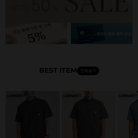
BEST ITEM