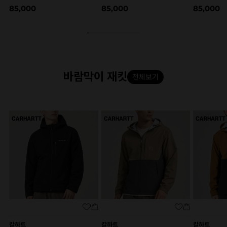
85,000
85,000
85,000
바람막이 재킷
칼하트
칼하트
칼하트