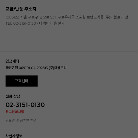
교환/반품 주소지
(08365) 서울 구로구 금오로 931, 구로우체국 소포실 브랜드빅몰 (주)더블트리 앞
TEL 02-3151-0130 / 타택배 이용 불가
입금계좌
국민은행 069101-04-202813 (주)더블트리
고객센터
전화 상담
02-3151-0130
광고전화사절
일요일 및 공휴일 휴무
사업자정보