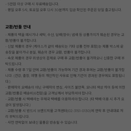
- 5만원 이상 구매 시 무료배송입니다.
- 평일 오후 5시, 토요일 오후 12시 30분까지 입금 확인된 주문은 당일 출고됩니다.
교환/반품 안내
- 제품의 택을 떼시거나 세탁, 수선, 담배(향수) 냄새 등 상품가치가 훼손된 경우는 교
환/반품이 불가합니다.
- 신발 제품의 경우 (케이스가 같이 배송되는 기타 상품 전부 포함)는 제품 박스에 운
송장을 붙이거나 분실, 훼손의 경우 교환, 반품이 불가합니다.
- 속옷 제품의 경우 위생상의 문제로 구매 후 교환/반품이 불가하오니 신중한 구매 부
탁드립니다.
- 제품 수령 후 7일 안에 교환/반품이 가능하며 기간 경과 후에는 교환/반품이 불가합
니다. (건강, 출장, 여행 등의 개인적인 사유로 인해 기간이 경과된 경우에도 포함됩니
다.)
- 판매자의 오배송이 아닌 구매자의 변심, 사이즈 불만족, 모니터 색상 차이 등에 의한
교환/반품은 배송비(6천원)을 고객님께서 부담하셔야 합니다.
- 교환/반품 시 택배사는 우체국 택배를 이용하셔야 합니다. (타 택배 이용 시 추가 요
금이 발생됩니다.)
- 교환/반품 시 반드시 브랜드빅몰 고객센터(02-3151-0130)에 연락 후 안내대로 처
리 부탁드립니다.
- 사전 연락없이 보내신 물품은 반송될 수 있습니다.