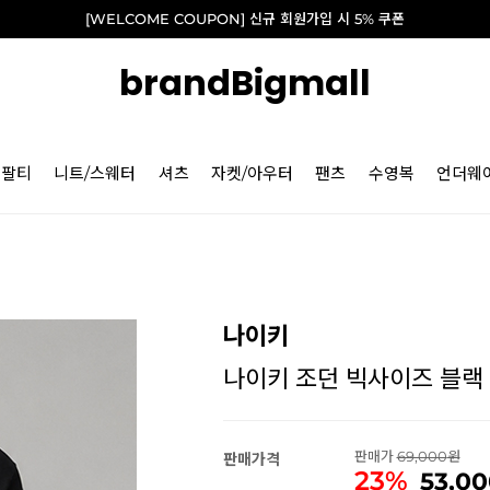
[WELCOME COUPON] 신규 회원가입 시 5% 쿠폰
brandBigmall
긴팔티
니트/스웨터
셔츠
자켓/아우터
팬츠
수영복
언더웨
나이키
나이키 조던 빅사이즈 블랙 점
판매가
69,000
판매가격
23%
53,00