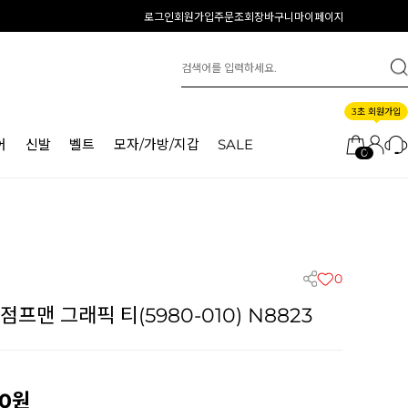
로그인
회원가입
주문조회
장바구니
마이페이지
3초 회원가입
어
신발
벨트
모자/가방/지갑
SALE
0
0
프맨 그래픽 티(5980-010) N8823
0