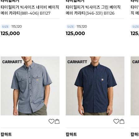
타미힐피거
타미힐피거
타미
타미힐피거 빅사이즈 네이비 베이직
타미힐피거 빅사이즈 그린 베이직
타미
메쉬 카라티(881-406) B1127
메쉬 카라티(346-331) B1126
직 메
115,120
115,120
SIZE
SIZE
SIZE
125,000
125,000
125
칼하트
칼하트
칼하