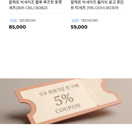
칼하트 빅사이즈 블루 루즈핏 포켓
칼하트 빅사이즈 올리브 로고 프린
셔츠(369-CBL) B0823
트 티셔츠 (195-D0V) B0309
120,130,140
130,140,150
SIZE
SIZE
85,000
59,000