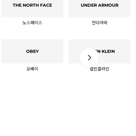
THE NORTH FACE
UNDER ARMOUR
노스페이스
언더아머
OBEY
CALVIN KLEIN
오베이
캘빈클라인