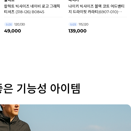
칼하트 빅사이즈 네이비 로고 그래픽
나이키 빅사이즈 블랙 코트 어드밴티
티셔츠 (318-I26) B0845
지 드라이핏 카라티(6907-010)
N8895
120,130
115,120
SIZE
SIZE
49,000
139,000
좋은 기능성 아이템