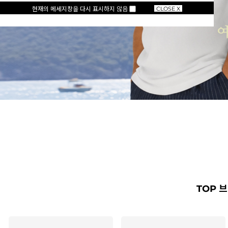
현재의 메세지창을 다시 표시하지 않음
CLOSE X
TOP 