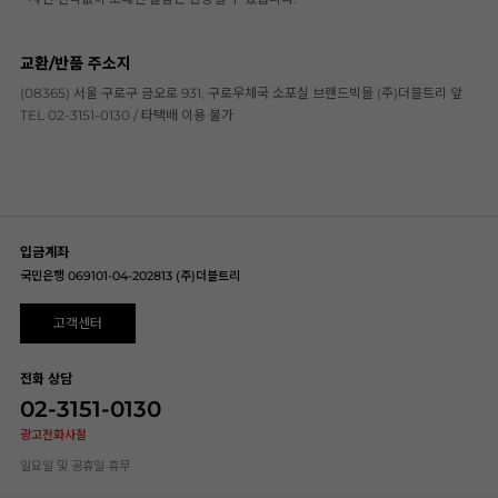
교환/반품 주소지
(08365) 서울 구로구 금오로 931, 구로우체국 소포실 브랜드빅몰 (주)더블트리 앞
TEL 02-3151-0130 / 타택배 이용 불가
입금계좌
국민은행 069101-04-202813 (주)더블트리
고객센터
전화 상담
02-3151-0130
광고전화사절
일요일 및 공휴일 휴무