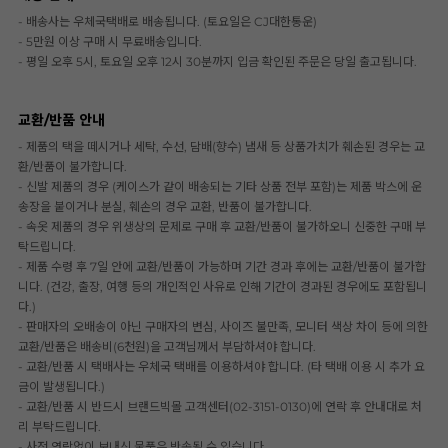
- 배송사는 우체국택배로 배송됩니다. (토요일은 CJ대한통운)
- 5만원 이상 구매 시 무료배송입니다.
- 평일 오후 5시, 토요일 오후 12시 30분까지 입금 확인된 주문은 당일 출고됩니다.
교환/반품 안내
- 제품의 택을 떼시거나 세탁, 수선, 담배(향수) 냄새 등 상품가치가 훼손된 경우는 교
환/반품이 불가합니다.
- 신발 제품의 경우 (케이스가 같이 배송되는 기타 상품 전부 포함)는 제품 박스에 운
송장을 붙이거나 분실, 훼손의 경우 교환, 반품이 불가합니다.
- 속옷 제품의 경우 위생상의 문제로 구매 후 교환/반품이 불가하오니 신중한 구매 부
탁드립니다.
- 제품 수령 후 7일 안에 교환/반품이 가능하며 기간 경과 후에는 교환/반품이 불가합
니다. (건강, 출장, 여행 등의 개인적인 사유로 인해 기간이 경과된 경우에도 포함됩니
다.)
- 판매자의 오배송이 아닌 구매자의 변심, 사이즈 불만족, 모니터 색상 차이 등에 의한
교환/반품은 배송비(6천원)을 고객님께서 부담하셔야 합니다.
- 교환/반품 시 택배사는 우체국 택배를 이용하셔야 합니다. (타 택배 이용 시 추가 요
금이 발생됩니다.)
- 교환/반품 시 반드시 브랜드빅몰 고객센터(02-3151-0130)에 연락 후 안내대로 처
리 부탁드립니다.
- 사전 연락없이 보내신 물품은 반송될 수 있습니다.