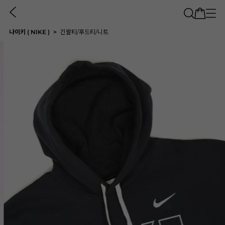
나이키 ( NIKE )
긴팔티/후드티/니트