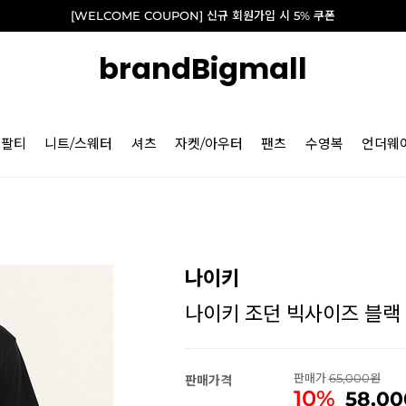
[WELCOME COUPON] 신규 회원가입 시 5% 쿠폰
brandBigmall
긴팔티
니트/스웨터
셔츠
자켓/아우터
팬츠
수영복
언더웨
나이키
나이키 조던 빅사이즈 블랙 브랜
판매가
65,000
판매가격
10%
58,00