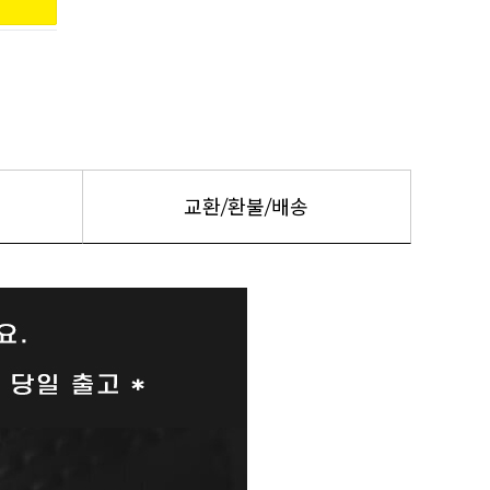
교환/환불/배송