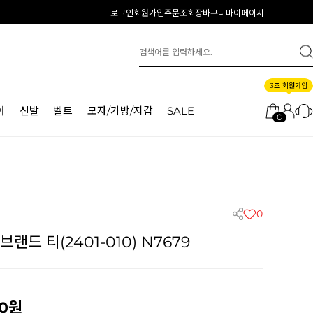
로그인
회원가입
주문조회
장바구니
마이페이지
3초 회원가입
어
신발
벨트
모자/가방/지갑
SALE
0
0
드 티(2401-010) N7679
0