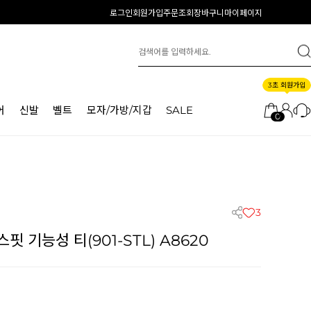
로그인
회원가입
주문조회
장바구니
마이페이지
3초 회원가입
어
신발
벨트
모자/가방/지갑
SALE
0
3
 기능성 티(901-STL) A8620