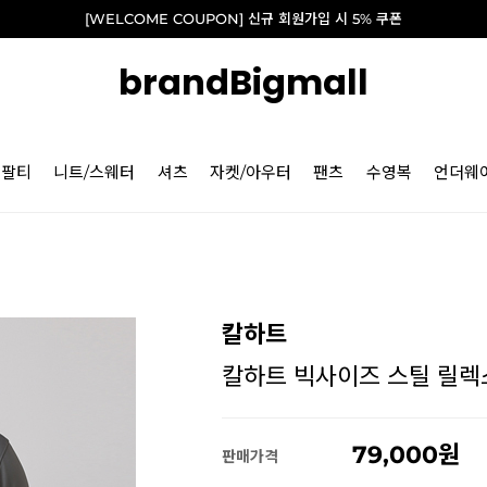
[WELCOME COUPON] 신규 회원가입 시 5% 쿠폰
brandBigmall
긴팔티
니트/스웨터
셔츠
자켓/아우터
팬츠
수영복
언더웨
칼하트
칼하트 빅사이즈 스틸 릴렉스핏
79,000
판매가격