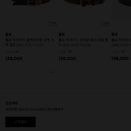
폴로
폴로
폴로
폴로 빅사이즈 블랙브라운 양면 가
폴로 빅사이즈 브라운 레더 버클 벨
폴로 빅사이즈
죽 벨트(985-001) P2327
트(989-003) P2326
(989-002) 
46
46
46
SIZE
SIZE
SIZE
138,000
138,000
138,000
입금계좌
국민은행 069101-04-202813 (주)더블트리
고객센터