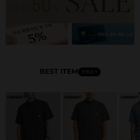
BEST ITEM