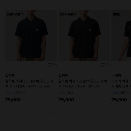
칼하트
칼하트
나이키
칼하트 빅사이즈 네이비 루즈핏 포
칼하트 빅사이즈 블랙 루즈핏 포켓
나이키 빅사이
켓 카라티 (685-NVY) B0699
카라티 (685-BLK) B0700
카데미 프로 카
N8923
130,140
120
115,120
SIZE
SIZE
SIZE
79,000
79,000
79,000