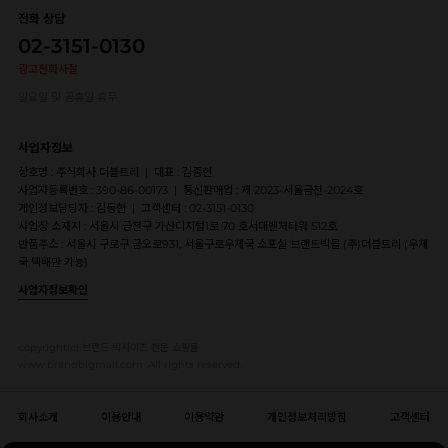
전화 상담
02-3151-0130
광고전화사절
일요일 및 공휴일 휴무
사업자정보
상호명 : 주식회사 더블트리
|
대표 : 김종현
사업자등록번호 : 390-86-00173
|
통신판매업 : 제 2023-서울금천-2024호
개인정보담당자 : 김동현
|
고객센터 : 02-3151-0130
사업장 소재지 : 서울시 금천구 가산디지털1로 70 호서대벤처타워 512호
반품주소 : 서울시 구로구 금오로931, 서울구로우체국 소포실 브랜드빅몰 (주)더블트리 (우체
국 택배만 가능)
사업자정보확인
copyright(c) 브랜드 빅사이즈 전문 쇼핑몰
www.brandbigmall.com .All rights reserved.
회사소개
이용안내
이용약관
개인정보처리방침
고객센터