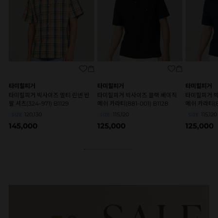
타미힐피거
타미힐피거
타미힐피거
타미힐피거 빅사이즈 멀티 린넨 반
타미힐피거 빅사이즈 블랙 베이직
타미힐피거 
팔 셔츠(324-971) B1129
메쉬 카라티(881-001) B1128
메쉬 카라티(88
120,130
115,120
115,120
SIZE
SIZE
SIZE
145,000
125,000
125,000