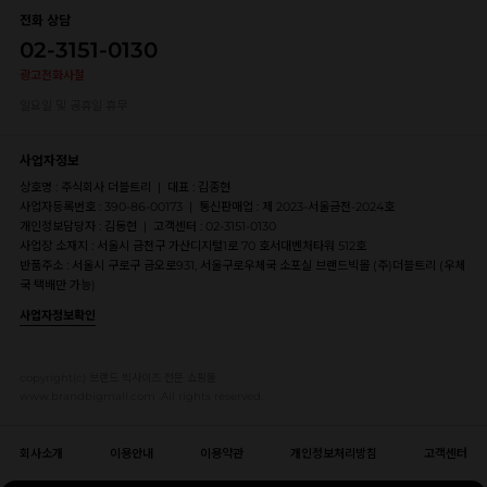
전화 상담
02-3151-0130
광고전화사절
일요일 및 공휴일 휴무
사업자정보
상호명 : 주식회사 더블트리
|
대표 : 김종현
사업자등록번호 : 390-86-00173
|
통신판매업 : 제 2023-서울금천-2024호
개인정보담당자 : 김동현
|
고객센터 : 02-3151-0130
사업장 소재지 : 서울시 금천구 가산디지털1로 70 호서대벤처타워 512호
반품주소 : 서울시 구로구 금오로931, 서울구로우체국 소포실 브랜드빅몰 (주)더블트리 (우체
국 택배만 가능)
사업자정보확인
copyright(c) 브랜드 빅사이즈 전문 쇼핑몰
www.brandbigmall.com .All rights reserved.
회사소개
이용안내
이용약관
개인정보처리방침
고객센터