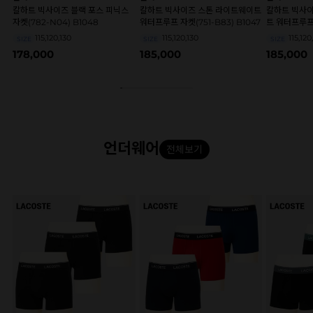
칼하트 빅사이즈 블랙 포스 피닉스
칼하트 빅사이즈 스톤 라이트웨이트
칼하트 빅사
자켓(782-N04) B1048
워터프루프 자켓(751-B83) B1047
트 워터프루프 
B1046
115,120,130
115,120,130
115,120
SIZE
SIZE
SIZE
178,000
185,000
185,000
언더웨어