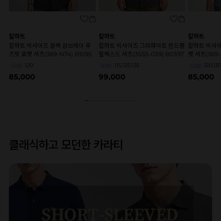
칼하트
칼하트
칼하트
칼하트 빅사이즈 블랙 샴브레이 루
칼하트 빅사이즈 그라파이트 윈드햄
칼하트 빅사이
즈핏 포켓 셔츠(369-N74) B1095
릴렉스드 셔츠(3555-039) B0397
켓 셔츠(369-
120
115,125,135
120,13
SIZE
SIZE
SIZE
85,000
99,000
85,000
클래식하고 모던한 카라티