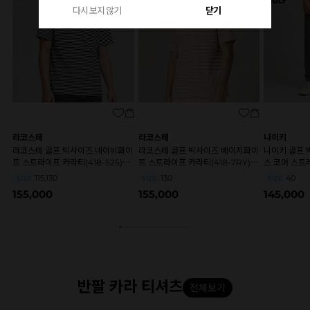
다시 보지 않기
닫기
라코스테
라코스테
나이키
라코스테 골프 빅사이즈 네이비화이
라코스테 골프 빅사이즈 베이지화이
나이키 골프 
트 스트라이프 카라티(418-525)
트 스트라이프 카라티(418-7RY)
스 코어 스트레
B0983
B0982
N8849
115,130
130
40
SIZE
SIZE
SIZE
155,000
155,000
145,000
반팔 카라 티셔츠