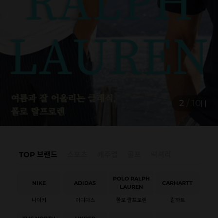
3
/
10
TOP 브랜드
스포츠
캐주얼
골프
럭셔리
POLO RALPH
NIKE
ADIDAS
CARHARTT
LAUREN
나이키
아디다스
폴로 랄프로렌
칼하트