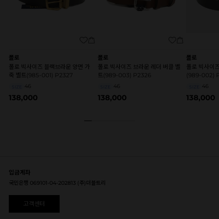
폴로
폴로
폴로
폴로 빅사이즈 블랙브라운 양면 가
폴로 빅사이즈 브라운 레더 버클 벨
폴로 빅사이즈
죽 벨트(985-001) P2327
트(989-003) P2326
(989-002) 
46
46
46
SIZE
SIZE
SIZE
138,000
138,000
138,000
입금계좌
국민은행 069101-04-202813 (주)더블트리
고객센터