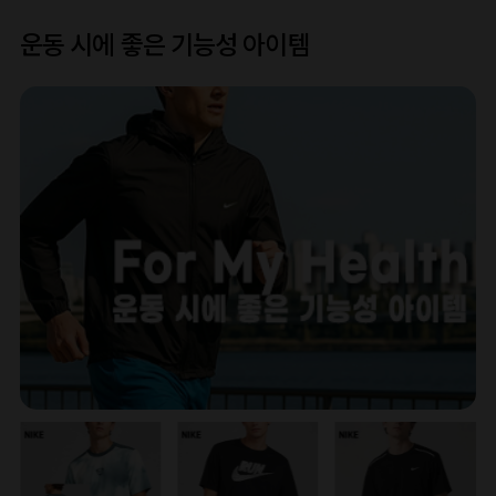
운동 시에 좋은 기능성 아이템