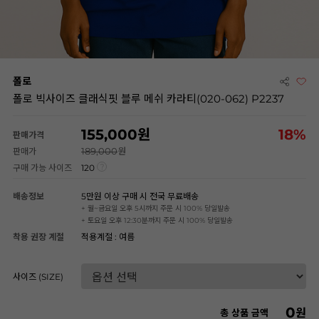
폴로
폴로 빅사이즈 클래식핏 블루 메쉬 카라티(020-062) P2237
155,000
18
%
판매가격
189,000
판매가
구매 가능 사이즈
120
배송정보
5만원 이상 구매 시 전국 무료배송
+ 월~금요일 오후 5시까지 주문 시 100% 당일발송
+ 토요일 오후 12:30분까지 주문 시 100% 당일발송
착용 권장 계절
적용계절 : 여름
사이즈 (SIZE)
0
원
총 상품 금액