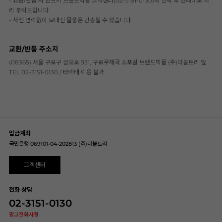
- 교환/반품 시 반드시 브랜드빅몰 고객센터(02-3151-0130)에 연락 후 안내대로 처
리 부탁드립니다.
- 사전 연락없이 보내신 물품은 반송될 수 있습니다.
교환/반품 주소지
(08365) 서울 구로구 금오로 931, 구로우체국 소포실 브랜드빅몰 (주)더블트리 앞
TEL 02-3151-0130 / 타택배 이용 불가
입금계좌
국민은행 069101-04-202813 (주)더블트리
고객센터
전화 상담
02-3151-0130
광고전화사절