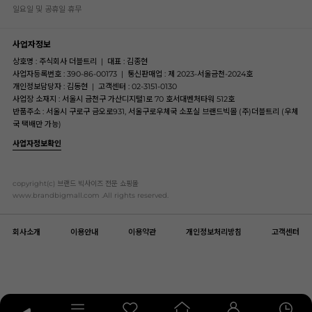
일요일 및 공휴일 휴무
사업자정보
상호명 : 주식회사 더블트리
|
대표 : 김종현
사업자등록번호 : 390-86-00173
|
통신판매업 : 제 2023-서울금천-2024호
개인정보담당자 : 김동현
|
고객센터 : 02-3151-0130
사업장 소재지 : 서울시 금천구 가산디지털1로 70 호서대벤처타워 512호
반품주소 : 서울시 구로구 금오로931, 서울구로우체국 소포실 브랜드빅몰 (주)더블트리 (우체
국 택배만 가능)
사업자정보확인
copyright(c) 브랜드 빅사이즈 전문 쇼핑몰
www.brandbigmall.com .All rights reserved.
회사소개
이용안내
이용약관
개인정보처리방침
고객센터