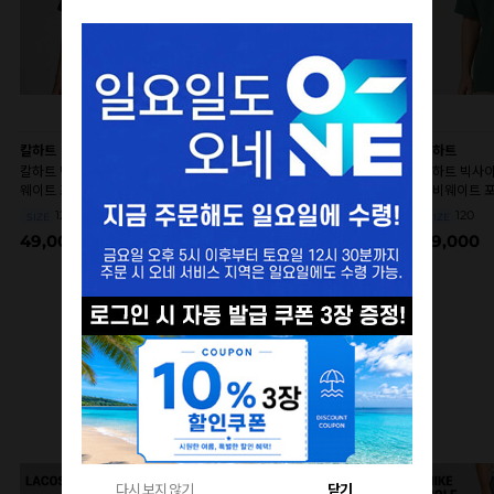
칼하트
칼하트
칼하트
칼하트 빅사이즈 블랙 루즈핏 헤비
칼하트 빅사이즈 올리브 루즈핏 헤
칼하트 빅사
웨이트 포켓 티(K87-BLK) B1100
비웨이트 포켓 티(K87-DOV)
헤비웨이트 포켓
B1099
B0828
120
130,140,150
120
SIZE
SIZE
SIZE
49,000
49,000
49,000
골프웨어
다시 보지 않기
닫기