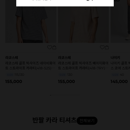
라코스테
라코스테
나이키
라코스테 골프 빅사이즈 네이비화이
라코스테 골프 빅사이즈 베이지화이
나이키 골프 
트 스트라이프 카라티(418-525)
트 스트라이프 카라티(418-7RY)
스 코어 스트레
B0983
B0982
N8849
115,130
130
40
SIZE
SIZE
SIZE
155,000
155,000
145,000
반팔 카라 티셔츠