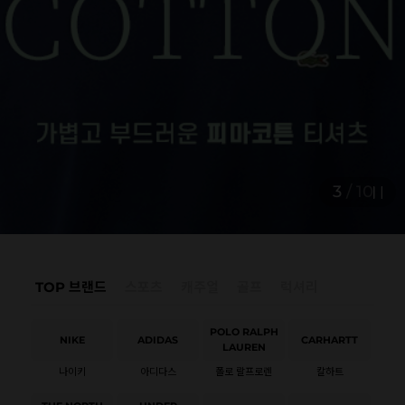
3
/
10
TOP 브랜드
스포츠
캐주얼
골프
럭셔리
POLO RALPH
NIKE
ADIDAS
CARHARTT
LAUREN
나이키
아디다스
폴로 랄프로렌
칼하트