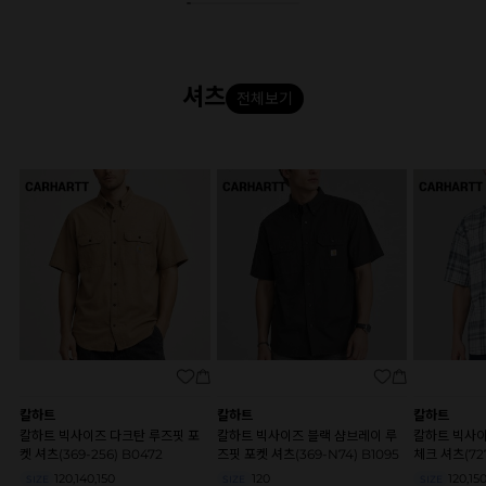
셔츠
칼하트
칼하트
칼하트
칼하트 빅사이즈 다크탄 루즈핏 포
칼하트 빅사이즈 블랙 샴브레이 루
칼하트 빅사이
켓 셔츠(369-256) B0472
즈핏 포켓 셔츠(369-N74) B1095
체크 셔츠(727
120,140,150
120
120,15
SIZE
SIZE
SIZE