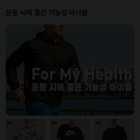
운동 시에 좋은 기능성 아이템