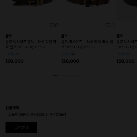
폴로
폴로
폴로
폴로 빅사이즈 블랙브라운 양면 가
폴로 빅사이즈 브라운 레더 버클 벨
폴로 빅사이즈
죽 벨트(985-001) P2327
트(989-003) P2326
(989-002) 
46
46
46
SIZE
SIZE
SIZE
138,000
138,000
138,000
입금계좌
국민은행 069101-04-202813 (주)더블트리
고객센터