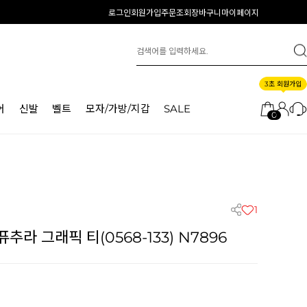
로그인
회원가입
주문조회
장바구니
마이페이지
3초 회원가입
어
신발
벨트
모자/가방/지갑
SALE
0
1
라 그래픽 티(0568-133) N7896