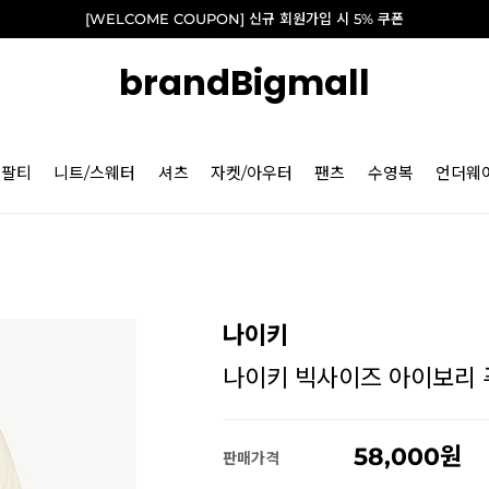
[WELCOME COUPON] 신규 회원가입 시 5% 쿠폰
brandBigmall
긴팔티
니트/스웨터
셔츠
자켓/아우터
팬츠
수영복
언더웨
나이키
나이키 빅사이즈 아이보리 퓨추
58,000
판매가격