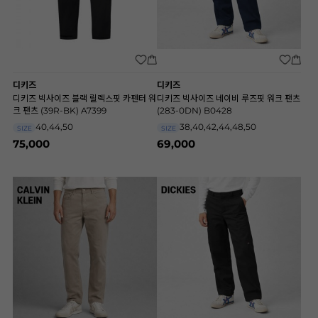
디키즈
디키즈
디키즈 빅사이즈 블랙 릴렉스핏 카펜터 워
디키즈 빅사이즈 네이비 루즈핏 워크 팬츠
크 팬츠 (39R-BK) A7399
(283-0DN) B0428
40,44,50
38,40,42,44,48,50
SIZE
SIZE
75,000
69,000