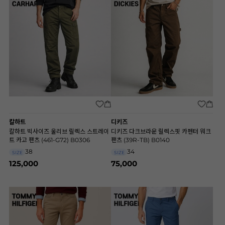
칼하트
디키즈
칼하트 빅사이즈 울리브 릴렉스 스트레이
디키즈 다크브라운 릴렉스핏 카펜터 워크
트 카고 팬츠 (461-G72) B0306
팬츠 (39R-TB) B0140
38
34
SIZE
SIZE
125,000
75,000