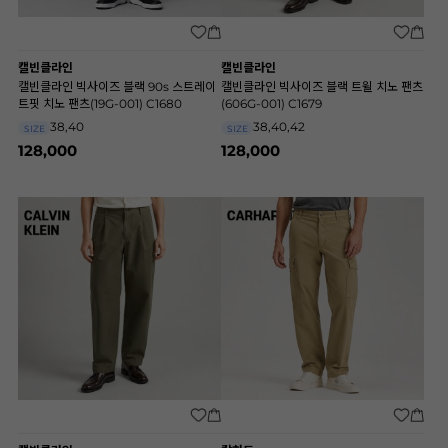
캘빈클라인
캘빈클라인
캘빈클라인 빅사이즈 블랙 90s 스트레이
캘빈클라인 빅사이즈 블랙 트윌 치노 팬츠
트핏 치노 팬츠(19G-001) C1680
(606G-001) C1679
38,40
38,40,42
SIZE
SIZE
128,000
128,000