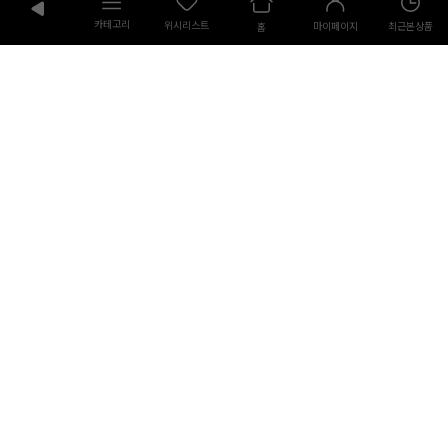
카테고리
위시리스트
최근본상품
마이페이지
홈
캘빈클라인
다커스
캘빈클라인 빅사이즈 베이지 스트레치 팬
다커스 빅사이즈 브라운 클래식핏 면바지
츠(06S-200) C1543
(32895-0002) A7873
40
38
SIZE
SIZE
108,000
95,000