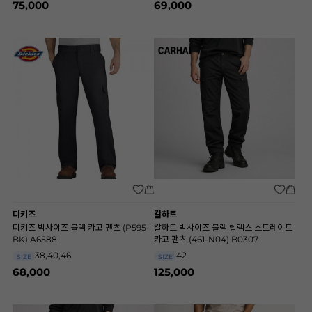
75,000
69,000
디키즈
칼하트
디키즈 빅사이즈 블랙 카고 팬츠 (P595-
칼하트 빅사이즈 블랙 릴렉스 스트레이트
BK) A6588
카고 팬츠 (461-N04) B0307
38,40,46
42
SIZE
SIZE
68,000
125,000