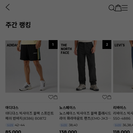
주간 랭킹
1
2
아디다스
노스페이스
리바이스
아디다스 빅사이즈 블랙 스프린트
노스페이스 빅사이즈 블랙 플래시드
리바이스 빅
메쉬 반바지(8386) B0872
라이 파라마운트 팬츠(EM0-JK3)
550-4886
F3242
42~44
38,40
36,38,
SIZE
SIZE
SIZE
85,000
138,000
118,000