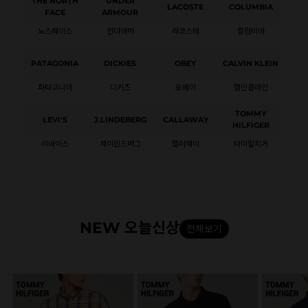
THE NORTH
UNDER
TH
LACOSTE
COLUMBIA
FACE
ARMOUR
노스페이스
언더아머
라코스테
컬럼비아
노
PATAGONIA
DICKIES
OBEY
CALVIN KLEIN
J.L
파타고니아
디키즈
오베이
캘빈클라인
제
TOMMY
LEVI'S
J.LINDEBERG
CALLAWAY
PAT
HILFIGER
리바이스
제이린드버그
캘러웨이
타미힐피거
파
NEW 오늘신상