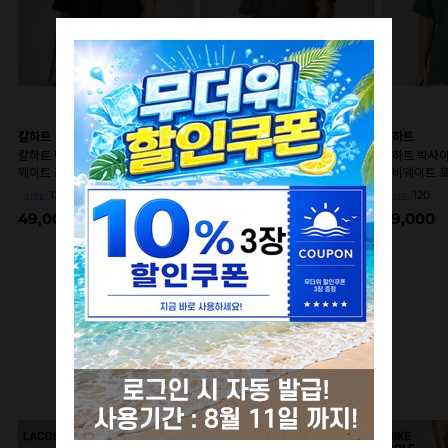
칼하트
칼하트
칼하트
칼하트 빅사이즈 블랙 루즈핏 헤비
칼하트 빅사이즈 올리브 루즈핏 헤
칼하트 빅사
웨이트 포켓 티(K87-BLK) B1100
비웨이트 포켓 티(K87-DOV)
헤비웨이트 포켓
B1099
B0828
120
130,140,150
120
SIZE
SIZE
SIZE
49,000
49,000
49,000
골프웨어