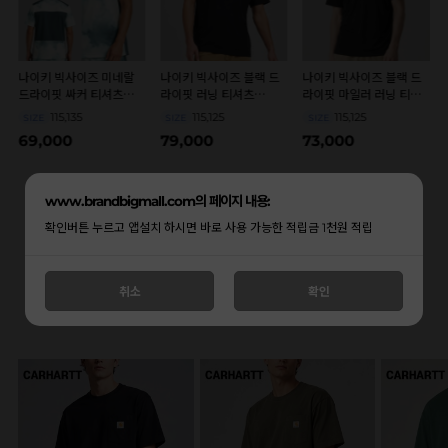
나이키 빅사이즈 미네랄
나이키 빅사이즈 블랙 드
나이키 빅사이즈 블랙 드
드라이핏 싸커 티셔츠
라이핏 러닝 티셔츠
라이핏 마일러 러닝 티셔
(2549-382) N8903
(9475-010) N8902
츠(2082-010) N8901
115,135
115,125
115,125
SIZE
SIZE
SIZE
69,000
79,000
73,000
www.brandbigmall.com의 페이지 내용:
확인버튼 누르고 앱설치 하시면 바로 사용 가능한 적립금 1천원 적립
반팔 크루넥 티셔츠
취소
확인