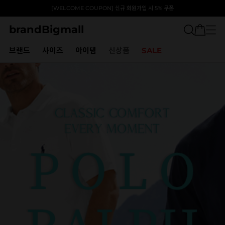
[WELCOME COUPON] 신규 회원가입 시 5% 쿠폰
brandBigmall
브랜드
사이즈
아이템
신상품
SALE