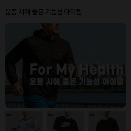
운동 시에 좋은 기능성 아이템