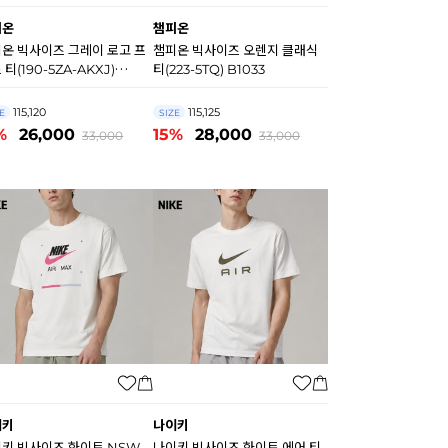
피온
챔피온
온 빅사이즈 그레이 로고 프
챔피온 빅사이즈 오렌지 클래식
 티(190-5ZA-AKXJ)
티(223-5TQ) B1033
034
115,120
115,125
E
SIZE
%
26,000
15%
28,000
33,000
33,000
이키
나이키
키 빅사이즈 화이트 NSW
나이키 빅사이즈 화이트 에어 티