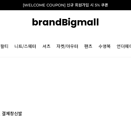
[WELCOME COUPON] 신규 회원가입 시 5% 쿠폰
brandBigmall
긴팔티
니트/스웨터
셔츠
자켓/아우터
팬츠
수영복
언더웨
 결제창
신발