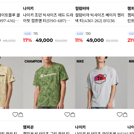
나이키
컬럼비아
챔
라이트블루 클
나이키 조던 빅사이즈 레드 드라
컬럼비아 빅사이즈 베이지 헨리
챔피
97-416)
이핏 점프맨 티(5190-687)
넥 티(4361-262) B1036
린트
N7853
B1
115
130
SIZE
SIZE
SIZ
0
17%
49,000
11%
49,000
21
48,000
59,000
55,000
챔피온
나이키
나
림 카모 티
챔피온 빅사이즈 그린 카모 티
나이키 빅사이즈 라이트본 NSW
나이