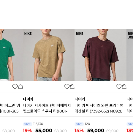
나이키
나이키
나
빈티지그린 엠
나이키 빅사이즈 빈티지베이지
나이키 빅사이즈 와인 프리미엄
나이
1081-365)
엠브로이드 스우시 티(1081-
에센셜 티(7392-652) N8928
라이
247) N8929
115,130
120
SIZE
SIZE
SIZ
0
19%
55,000
14%
59,000
13
68,000
68,000
69,000