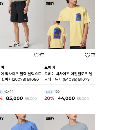
베이
오베이
이 빅사이즈 블랙 릴렉스드
오베이 빅사이즈 페일옐로우 월
 반바지(20078) B1080
드와이드 티(64086) B1079
42~44
120
E
SIZE
%
85,000
20%
44,000
99,000
55,000