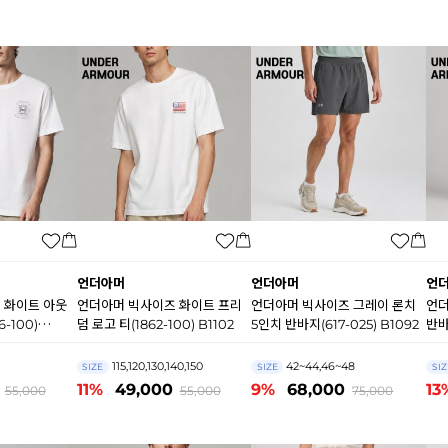
언더아머
언더아머
언
 화이트 아웃
언더아머 빅사이즈 화이트 프리
언더아머 빅사이즈 그레이 론치
언더
-100)
덤 로고 티(1862-100) B1102
5인치 반바지(617-025) B1092
반바
115,120,130,140,150
42~44,46~48
SIZE
SIZE
SIZ
11%
49,000
9%
68,000
13
55,000
55,000
75,000