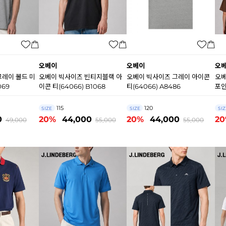
오베이
오베이
오
그레이 볼드 미
오베이 빅사이즈 빈티지블랙 아
오베이 빅사이즈 그레이 아이콘
오베
069
이콘 티(64066) B1068
티(64066) A8486
포인
115
120
SIZE
SIZE
SIZ
0
20%
44,000
20%
44,000
2
49,000
55,000
55,000