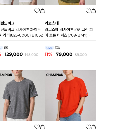
이린드버그
라코스테
린드버그 빅사이즈 화이트
라코스테 빅사이즈 카키그린 피
 카라티(825-0000) B1052
마 코튼 티셔츠(709-BMY)
B1050
115
130
E
SIZE
%
129,000
11%
79,000
145,000
89,000