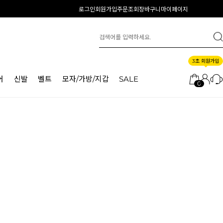
로그인
회원가입
주문조회
장바구니
마이페이지
3초 회원가입
어
신발
벨트
모자/가방/지갑
SALE
0