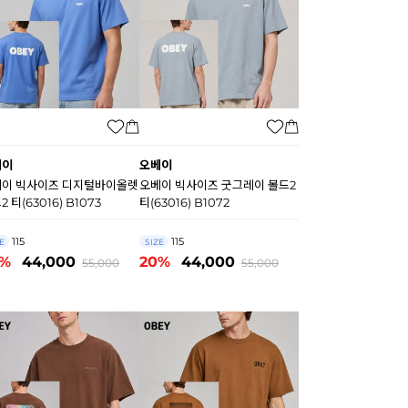
베이
오베이
이 빅사이즈 디지털바이올렛
오베이 빅사이즈 굿그레이 볼드2
2 티(63016) B1073
티(63016) B1072
115
115
E
SIZE
0%
44,000
20%
44,000
55,000
55,000