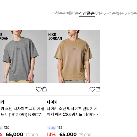
추천순
판매량순
신상품순
낮은 가격순
높은 가격순
이키
나이키
키 조던 빅사이즈 그레이 플
나이키 조던 빅사이즈 빈티지베
트 티(1912-091) N8927
이지 에센셜85 워시드 티(1914-
257) N8926
130
135
E
SIZE
%
65,000
13%
65,000
75,000
75,000