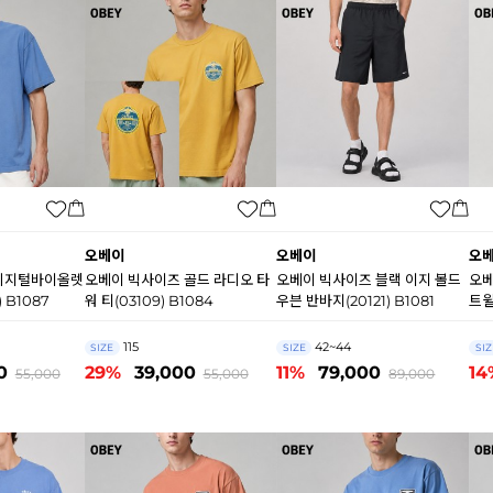
오베이
오베이
오
디지털바이올렛
오베이 빅사이즈 골드 라디오 타
오베이 빅사이즈 블랙 이지 볼드
오베
 B1087
워 티(03109) B1084
우븐 반바지(20121) B1081
트윌
115
42~44
SIZE
SIZE
SIZ
0
29%
39,000
11%
79,000
14
55,000
55,000
89,000