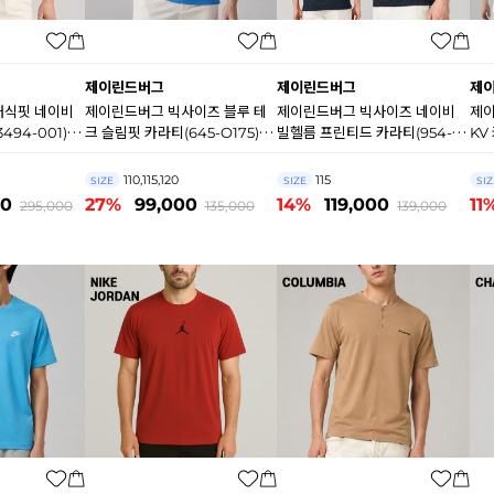
제이린드버그
제이린드버그
제
래식핏 네이비
제이린드버그 빅사이즈 블루 테
제이린드버그 빅사이즈 네이비
제이
494-001)
크 슬림핏 카라티(645-O175)
빌헬름 프린티드 카라티(954-
KV
B1054
6855) B1053
110,115,120
115
SIZE
SIZE
SIZ
00
27%
99,000
14%
119,000
11
295,000
135,000
139,000