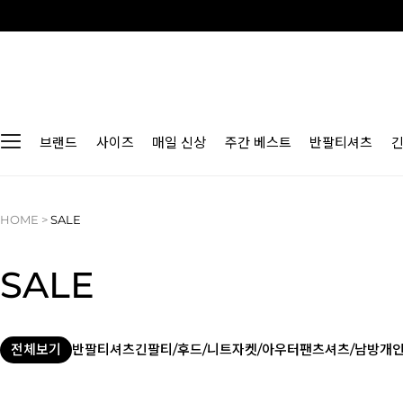
브랜드
사이즈
매일 신상
주간 베스트
반팔티셔츠
HOME
>
SALE
SALE
전체보기
반팔티셔츠
긴팔티/후드/니트
자켓/아우터
팬츠
셔츠/남방
개인