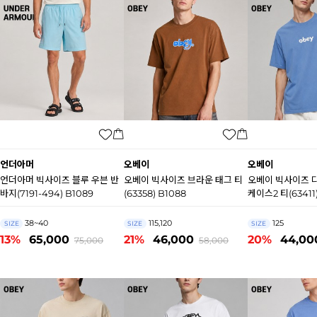
언더아머
오베이
오베이
언더아머 빅사이즈 블루 우븐 반
오베이 빅사이즈 브라운 태그 티
오베이 빅사이즈 
바지(7191-494) B1089
(63358) B1088
케이스2 티(63411)
38~40
115,120
125
SIZE
SIZE
SIZE
13%
65,000
21%
46,000
20%
44,00
75,000
58,000