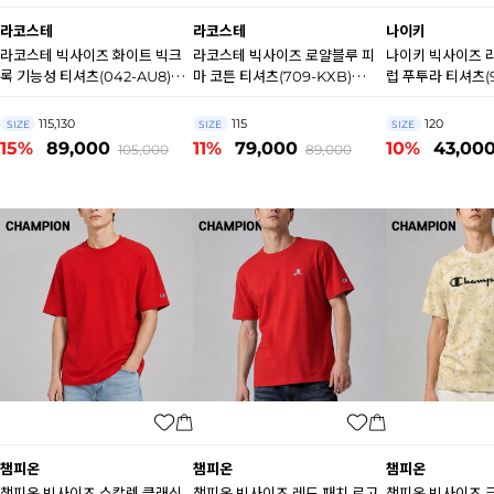
라코스테
라코스테
나이키
라코스테 빅사이즈 화이트 빅크
라코스테 빅사이즈 로얄블루 피
나이키 빅사이즈 
록 기능성 티셔츠(042-AU8)
마 코튼 티셔츠(709-KXB)
럽 푸투라 티셔츠(9
B1049
B0939
N6022
115,130
115
120
SIZE
SIZE
SIZE
15%
89,000
11%
79,000
10%
43,00
105,000
89,000
챔피온
챔피온
챔피온
챔피온 빅사이즈 스칼렛 클래식
챔피온 빅사이즈 레드 패치 로고
챔피온 빅사이즈 크